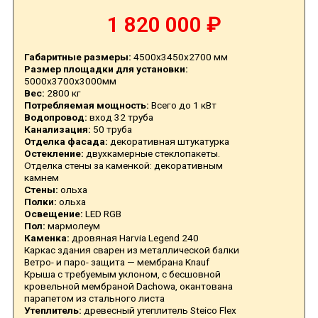
1 820 000 ₽
Габаритные размеры:
4500х3450х2700 мм
Размер площадки для установки:
5000х3700х3000мм
Вес:
2800 кг
Потребляемая мощность:
Всего до 1 кВт
Водопровод:
вход 32 труба
Канализация:
50 труба
Отделка фасада:
декоративная штукатурка
Остекление:
двухкамерные стеклопакеты.
Отделка стены за каменкой: декоративным
камнем
Стены:
ольха
Полки:
ольха
Освещение:
LED RGB
Пол:
мармолеум
Каменка:
дровяная Harvia Legend 240
Каркас здания сварен из металлической балки
Ветро- и паро- защита — мембрана Knauf
Крыша с требуемым уклоном, с бесшовной
кровельной мембраной Dachowa, окантована
парапетом из стального листа
Утеплитель:
древесный утеплитель Steico Flex