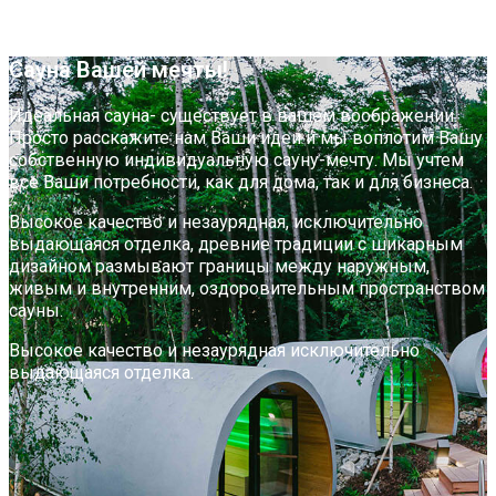
Сауна Вашей мечты!
Идеальная сауна- существует в вашем воображении.
Просто расскажите нам Ваши идеи и мы воплотим Вашу
собственную индивидуальную сауну-мечту. Мы учтем
все Ваши потребности, как для дома, так и для бизнеса.
Высокое качество и незаурядная, исключительно
выдающаяся отделка, древние традиции с шикарным
дизайном размывают границы между наружным,
живым и внутренним, оздоровительным пространством
сауны.
Высокое качество и незаурядная исключительно
выдающаяся отделка.