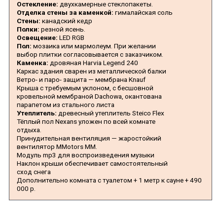
Остекление:
двухкамерные стеклопакеты.
Отделка стены за каменкой:
гималайская соль
Стены:
канадский кедр
Полки:
резной ясень.
Освещение:
LED RGB
Пол:
мозаика или мармолеум. При желании
выбор плитки согласовывается с заказчиком.
Каменка:
дровяная Harvia Legend 240
Каркас здания сварен из металлической балки
Ветро- и паро- защита — мембрана Knauf
Крыша с требуемым уклоном, с бесшовной
кровельной мембраной Dachowa, окантована
парапетом из стального листа
Утеплитель:
древесный утеплитель Steico Flex
Тёплый пол Nexans уложен по всей комнате
отдыха.
Принудительная вентиляция — жаростойкий
вентилятор MMotors ММ.
Модуль mp3 для воспроизведения музыки
Наклон крыши обеспечивает самостоятельный
сход снега
Дополнительно комната с туалетом + 1 метр к сауне + 490
000 р.