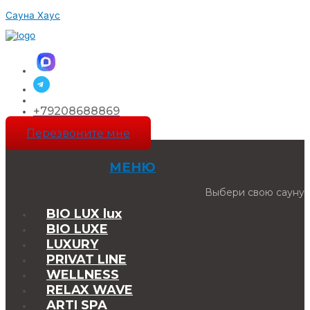
Перейти
Сауна Хаус
к
содержимому
+79208688869
Перезвоните мне
МЕНЮ
Выбери свою сауну
BIO LUX lux
BIO LUXE
LUXURY
PRIVAT LINE
WELLNESS
RELAX WAVE
ARTI SPA