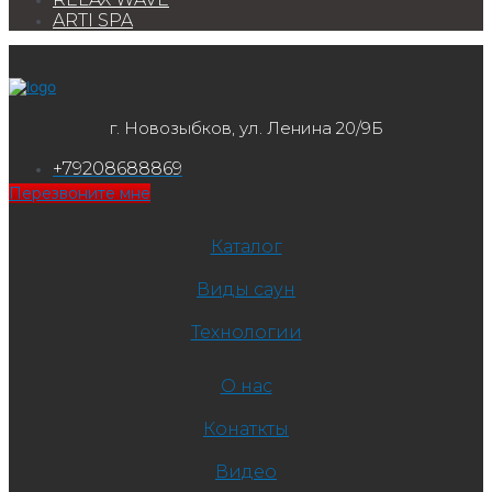
ARTI SPA
г. Новозыбков, ул. Ленина 20/9Б
+79208688869
Перезвоните мне
Каталог
Виды саун
Технологии
О нас
Конаткты
Видео