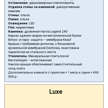
Остекление:
двухкамерные стеклопакеты.
Отделка стены за каменкой:
декоративным
камнем
Стены:
ольха
Полки:
ольха
Освещение:
LED
Пол:
мармолеум.
Каменка:
дровяная Harvia Legend 240
Каркас здания сварен из металлической балки
Ветро- и паро- защита — мембрана Knauf
Крыша с требуемым уклоном, с бесшовной
кровельной мембраной Dachowa, окантована
парапетом из стального листа
Утеплитель:
Минеральная плита Isover
Вентиляция – естественная.
Наклон крыши обеспечивает самостоятельный
сход снега
Дополнительно комната с туалетом + 1 метр к сауне + 490
000 р.
Luxe