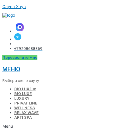
Перейти
Сауна Хаус
к
содержимому
+79208688869
Перезвоните мне
МЕНЮ
Выбери свою сауну
BIO LUX lux
BIO LUXE
LUXURY
PRIVAT LINE
WELLNESS
RELAX WAVE
ARTI SPA
Menu