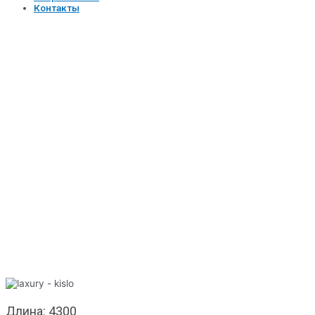
Контакты
Комната
отдыха-душ-
кислородная
сауна
Длина: 4300