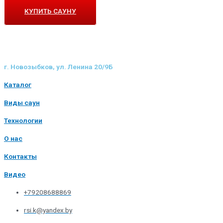
КУПИТЬ САУНУ
г. Новозыбков, ул. Ленина 20/9Б
Каталог
Виды саун
Технологии
О нас
Контакты
Видео
+79208688869
rsi.k@yandex.by